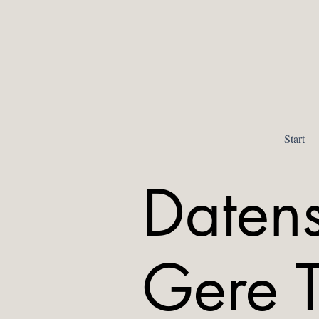
Start
Datens
Gere T